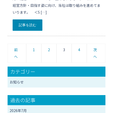
経営方針・目指す姿に向け、当社は取り組みを進めてま
いります。 ＜S […]
記事を読む
投
前
1
2
3
4
次
稿
へ
へ
の
カテゴリー
ペ
お知らせ
ー
ジ
過去の記事
送
2026年7月