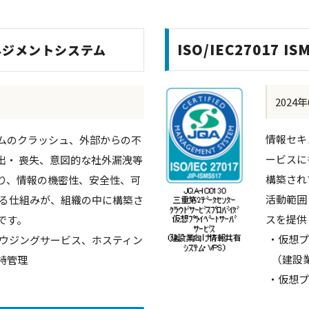
ISO/IEC27017
マネジメントシステム
2024
情報セキ
ムのクラッシュ、外部からの不
ービスに
出・ 喪失、意図的な社外漏洩等
構築され
り、情報の機密性、安全性、可
活動範囲
する仕組みが、組織の中に構築さ
スを提供
です。
・仮想プ
ハウジングサービス、ホスティン
（建設業
持管理
・仮想プ