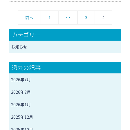
投
前へ
1
…
3
4
稿
カテゴリー
の
ペ
お知らせ
ー
過去の記事
ジ
2026年7月
送
り
2026年2月
2026年1月
2025年12月
2025年10月