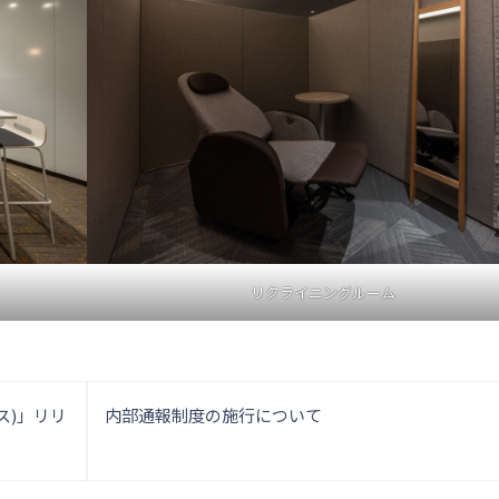
リクライニングルーム
投
タス)」リリ
内部通報制度の施行について
稿