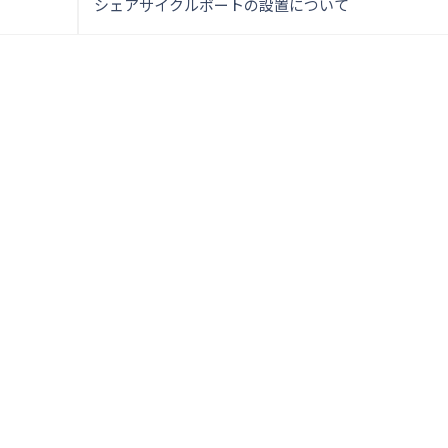
投
シェアサイクルポートの設置について
稿
ナ
ビ
ゲ
ー
シ
ョ