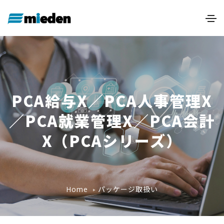
PCA給与X／PCA人事管理X
／PCA就業管理X／PCA会計
X（PCAシリーズ）
パッケージ取扱い
Home