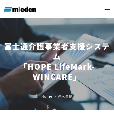
富士通介護事業者支援システ
ム
「HOPE LifeMark-
WINCARE」
導入事例
Home