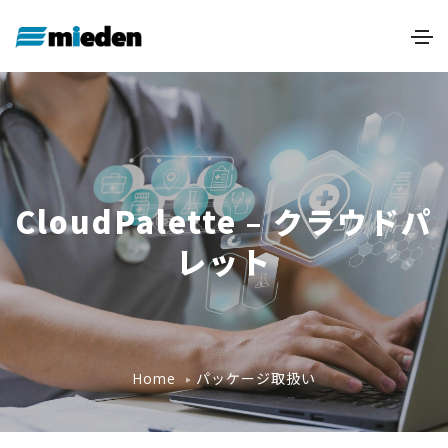
CloudPalette – クラウドパ
レット
パッケージ取扱い
Home