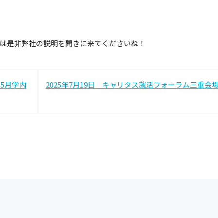
方は是非弊社の説明を聞きに来てくださいね！
投
 5月学内
2025年7月19日 キャリタス就活フォーラム三重会
稿
ナ
ビ
ゲ