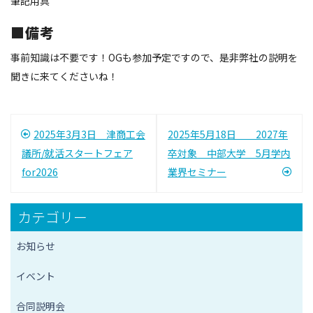
筆記用具
■備考
事前知識は不要です！OGも参加予定ですので、是非弊社の説明を
聞きに来てくださいね！
投
2025年3月3日 津商工会
2025年5月18日 2027年
稿
議所/就活スタートフェア
卒対象 中部大学 5月学内
for2026
業界セミナー
ナ
ビ
カテゴリー
ゲ
お知らせ
ー
イベント
シ
合同説明会
ョ