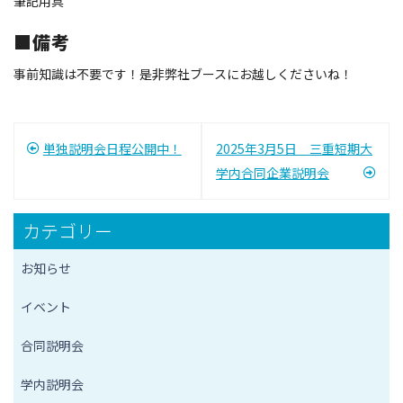
筆記用具
■備考
事前知識は不要です！是非弊社ブースにお越しくださいね！
投
単独説明会日程公開中！
2025年3月5日 三重短期大
稿
学内合同企業説明会
ナ
カテゴリー
ビ
お知らせ
ゲ
ー
イベント
シ
合同説明会
ョ
学内説明会