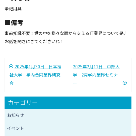
筆記用具
■備考
事前知識不要！世の中を様々な面から支えるIT業界について是非
お話を聞きにきてくださいね！
投
2025年1月30日 日本福
2025年2月11日 中部大
稿
祉大学 学内合同業界研究
学 2月学内業界セミナ
会
ー
ナ
ビ
カテゴリー
ゲ
お知らせ
ー
イベント
シ