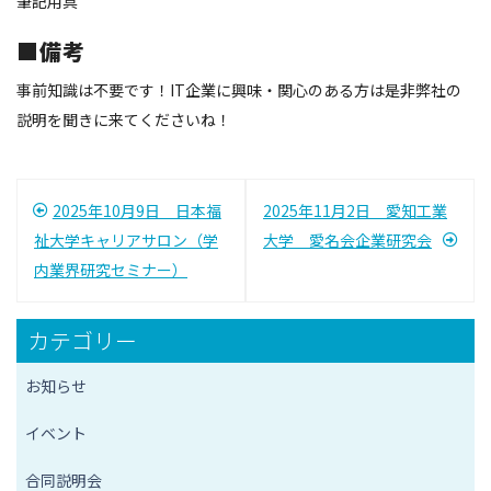
筆記用具
■備考
事前知識は不要です！IT企業に興味・関心のある方は是非弊社の
説明を聞きに来てくださいね！
投
2025年10月9日 日本福
2025年11月2日 愛知工業
稿
祉大学キャリアサロン（学
大学 愛名会企業研究会
内業界研究セミナー）
ナ
ビ
カテゴリー
ゲ
お知らせ
ー
イベント
シ
合同説明会
ョ