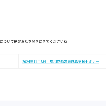
界について是非お話を聞きにきてくださいね！
投
2024年11月8日 鳥羽商船高専就職支援セミナー
稿
ナ
ビ