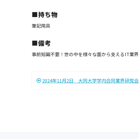
■持ち物
筆記用具
■備考
事前知識不要！世の中を様々な面から支えるIT業
2024年11月2日 大同大学学内合同業界研究会