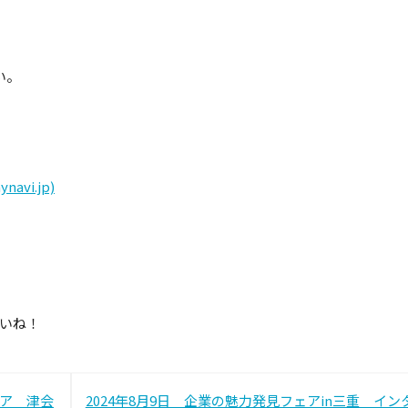
い。
vi.jp)
さいね！
投
ェア 津会
2024年8月9日 企業の魅力発見フェアin三重 イン