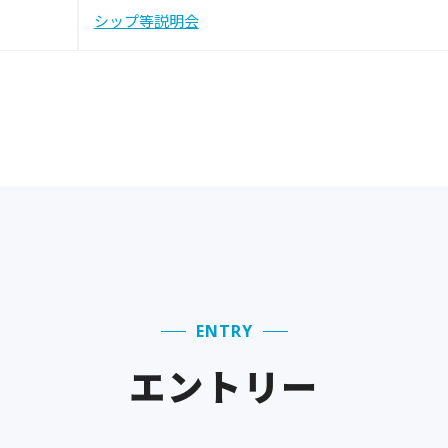
シップ等説明会
稿
ナ
ビ
ゲ
ー
シ
ENTRY
ョ
エントリー
ン