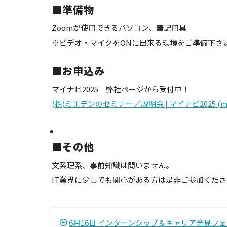
■準備物
Zoomが使用できるパソコン、筆記用具
※ビデオ・マイクをONに出来る環境をご準備下さ
■お申込み
マイナビ2025 弊社ページから受付中！
(株)ミエデンのセミナー／説明会 | マイナビ2025 (myna
■その他
文系理系、事前知識は問いません。
IT業界に少しでも関心がある方は是非ご参加くだ
6月16日 インターンシップ＆キャリア発見フ