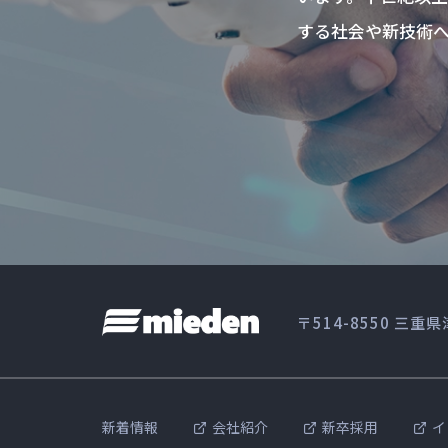
する社会や新技術へ
〒514-8550 三
新着情報
会社紹介
新卒採用
イ