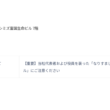
シミズ富国生命ビル 7階
投
て
【重要】当社代表者および役員を装った「なりすま
ル」にご注意ください
稿
ナ
ビ